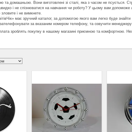
 та домашньою. Вони виготовлені зі сталі, яка з часом не псується. Стрі
видко і не спізнюватися на навчання чи роботу? У цьому вам допоможе 
е зловите і не вимкнете.
зітівЧік» має зручний каталог, за допомогою якого вам легко буде знайти
 зателефонувати за вказаним номером телефону, та озвучити менеджеру
плата зроблять покупку в нашому магазині приємною та комфортною. Не