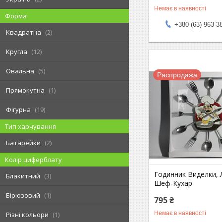
Немає в наявності
Форма
+380 (63) 963-3
Квадратна
2
Кругла
12
Овальна
5
Распродажа
Прямокутна
1
Фігурна
19
Тип харчування
Батарейки
2
Колір циферблату
Годинник Виделки,
Блакитний
3
Шеф-Кухар
Бірюзовий
1
795 ₴
Немає в наявності
Різні кольори
1