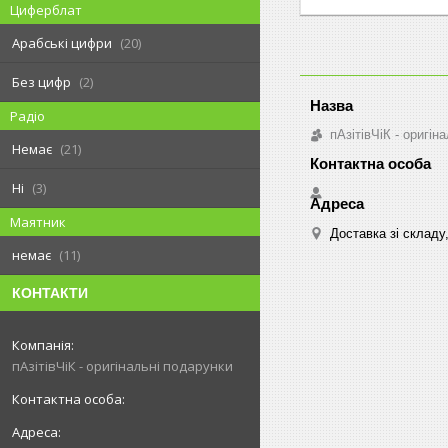
Циферблат
Арабські цифри
20
Без цифр
2
Радіо
пАзітівЧіК - оригін
Немає
21
Ні
3
Маятник
Доставка зі складу
немає
11
КОНТАКТИ
пАзітівЧіК - оригінальні подарунки