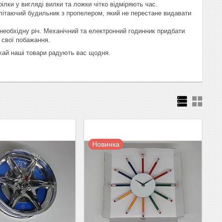
лки у вигляді вилки та ложки чітко відміряють час.
літаючий будильник з пропелером, який не перестане видавати
 необхідну річ. Механічний та електронний годинник придбати
 свої побажання.
хай наші товари радують вас щодня.
Новинка