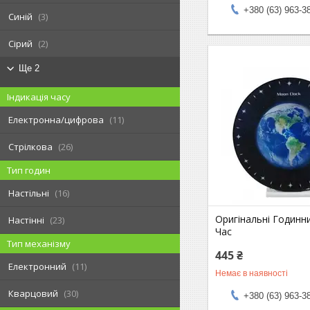
+380 (63) 963-3
Синій
3
Сірий
2
Ще 2
Індикація часу
Електронна/цифрова
11
Стрілкова
26
Тип годин
Настільні
16
Оригінальні Годинн
Настінні
23
Час
Тип механізму
445 ₴
Електронний
11
Немає в наявності
Кварцовий
30
+380 (63) 963-3