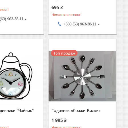
695 ₴
ності
Немає в наявності
(63) 963-38-11
+380 (63) 963-38-11
Топ продаж
одинники "Чайник"
Годинник «Ложки-Вилки»
1 995 ₴
ності
Немає в наявності