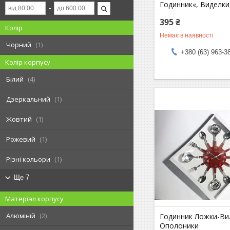
Годинник«, Виделки
395 ₴
Колір
Немає в наявності
Чорний
1
+380 (63) 963-3
Колір корпусу
Білий
4
Дзеркальний
1
Жовтий
1
Рожевий
1
Різні кольори
1
Ще 7
Матеріал корпусу
Алюміній
2
Годинник Ложки-Ви
Ополоники