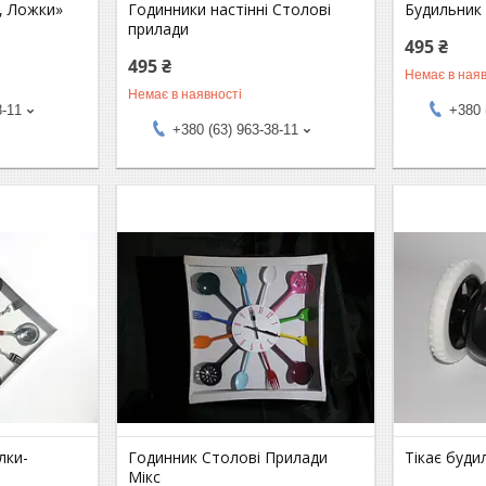
, Ложки»
Годинники настінні Столові
Будильник 
прилади
495 ₴
495 ₴
Немає в наяв
Немає в наявності
8-11
+380 
+380 (63) 963-38-11
лки-
Годинник Столові Прилади
Тікає буди
Мікс