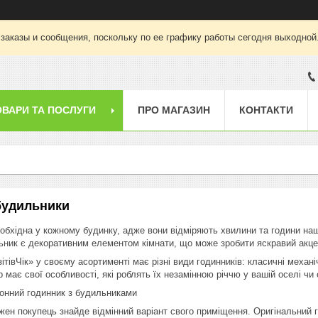
заказы и сообщения, поскольку по ее графику работы сегодня выходной
ОВАРИ ТА ПОСЛУГИ
ПРО МАГАЗИН
КОНТАКТИ
будильники
необхідна у кожному будинку, адже вони відміряють хвилини та години на
льник є декоративним елементом кімнати, що може зробити яскравий акце
ітівЧік» у своєму асортименті має різні види годинників: класичні механі
 має свої особливості, які роблять їх незамінною річчю у вашій оселі чи 
ронний годинник з будильниками
жен покупець знайде відмінний варіант свого приміщення. Оригінальний го