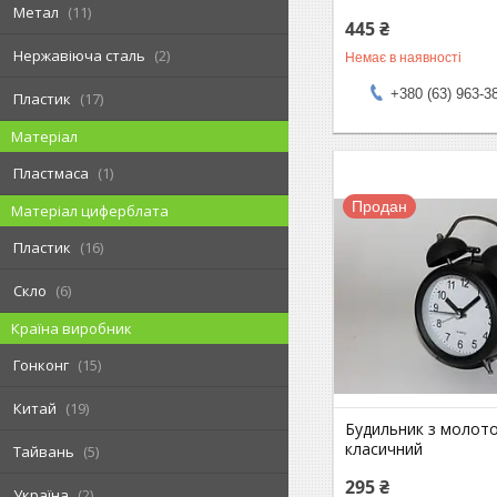
Метал
11
445 ₴
Нержавіюча сталь
2
Немає в наявності
+380 (63) 963-3
Пластик
17
Матеріал
Пластмаса
1
Продан
Матеріал циферблата
Пластик
16
Скло
6
Країна виробник
Гонконг
15
Китай
19
Будильник з молот
класичний
Тайвань
5
295 ₴
Україна
2