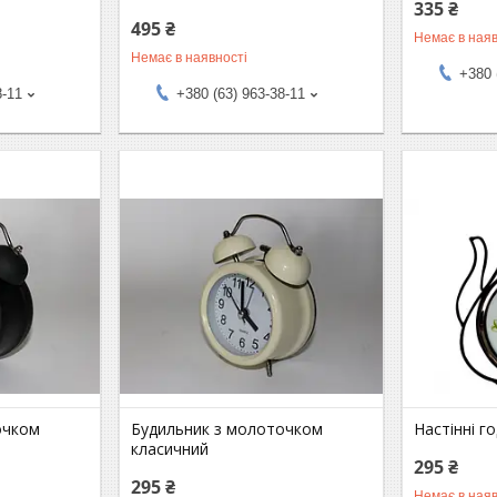
335 ₴
495 ₴
Немає в наяв
Немає в наявності
+380 
8-11
+380 (63) 963-38-11
очком
Будильник з молоточком
Настінні г
класичний
295 ₴
295 ₴
Немає в наяв