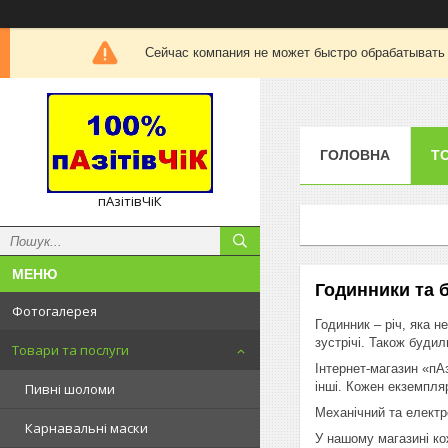
Сейчас компания не может быстро обрабатывать 
ГОЛОВНА
Т
пАзітівЧіК
Годинники та 
Фотогалерея
Годинник – річ, яка 
зустрічі. Також буди
Товари та послуги
Інтернет-магазин «пАз
інші. Кожен екземпляр
Пивні шоломи
Механічний та елект
Карнавальні маски
У нашому магазині ко