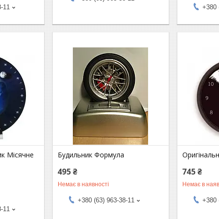
8-11
+380 
ик Місячне
Будильник Формула
Оригінальн
495 ₴
745 ₴
Немає в наявності
Немає в наяв
+380 (63) 963-38-11
+380 
8-11