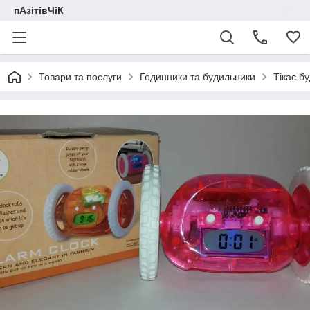
пАзітівЧіК
Товари та послуги
Годинники та будильники
Тікає б