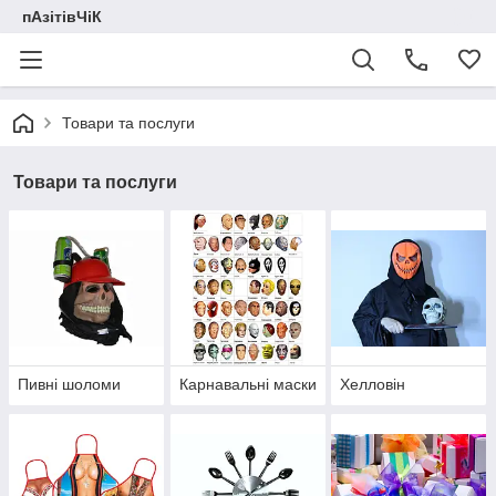
пАзітівЧіК
Товари та послуги
Товари та послуги
Пивні шоломи
Карнавальні маски
Хелловін