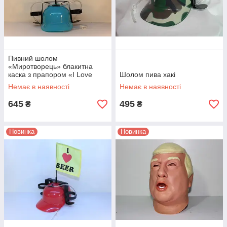
Пивний шолом
«Миротворець» блакитна
каска з прапором «I Love
Шолом пива хакі
Beer»
Немає в наявності
Немає в наявності
645
495
₴
₴
Новинка
Новинка