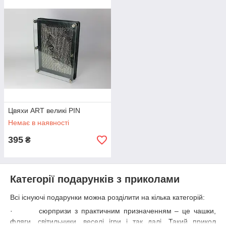
Цвяхи ART великі PIN
Немає в наявності
395
₴
Категорії подарунків з приколами
Всі існуючі подарунки можна розділити на кілька категорій:
·
сюрпризи з практичним призначенням – це чашки,
фляги, світильники, веселі ігри і так далі. Такий прикол