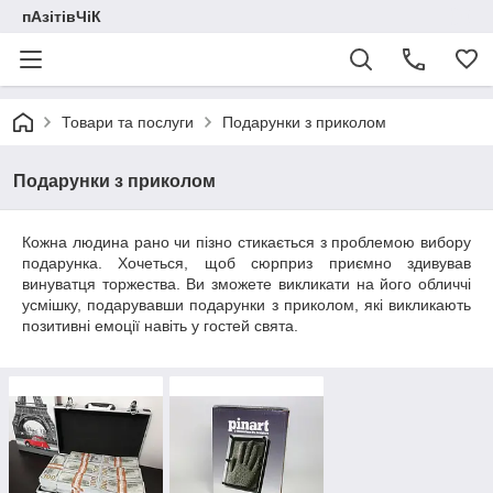
пАзітівЧіК
Товари та послуги
Подарунки з приколом
Подарунки з приколом
Кожна людина рано чи пізно стикається з проблемою вибору
подарунка. Хочеться, щоб сюрприз приємно здивував
винуватця торжества. Ви зможете викликати на його обличчі
усмішку, подарувавши подарунки з приколом, які викликають
позитивні емоції навіть у гостей свята.