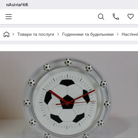
пАзітівЧіК
Товари та послуги
Годинники та будильники
Настінн