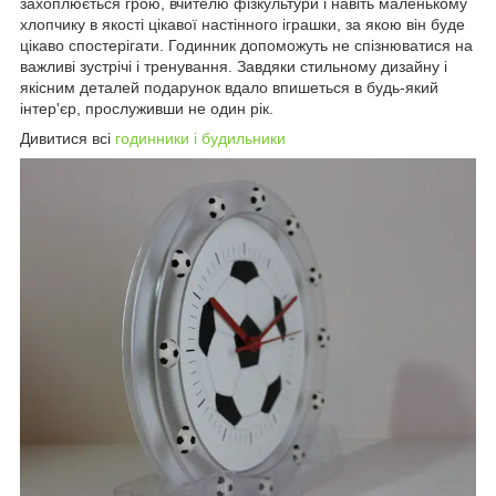
захоплюється грою, вчителю фізкультури і навіть маленькому
хлопчику в якості цікавої настінного іграшки, за якою він буде
цікаво спостерігати. Годинник допоможуть не спізнюватися на
важливі зустрічі і тренування. Завдяки стильному дизайну і
якісним деталей подарунок вдало впишеться в будь-який
інтер'єр, прослуживши не один рік.
Дивитися всі
годинники і будильники