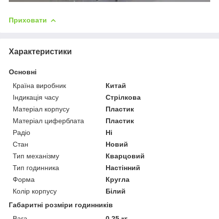
Приховати
Характеристики
Основні
Країна виробник
Китай
Індикація часу
Стрілкова
Матеріал корпусу
Пластик
Матеріал циферблата
Пластик
Радіо
Ні
Стан
Новий
Тип механізму
Кварцовий
Тип годинника
Настінний
Форма
Кругла
Колір корпусу
Білий
Габаритні розміри годинників
Вага
0.25 кг