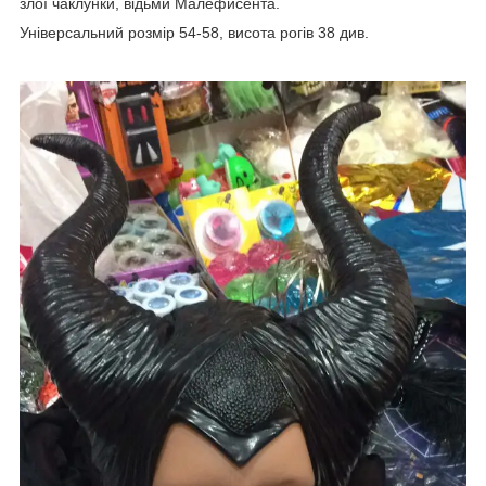
злої чаклунки, відьми Малефисента.
Універсальний розмір 54-58, висота рогів 38 див.