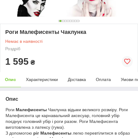
Роги Малефисенты Чаклунка
Немає в наявності
Роздріб
1 595
₴
Опис
Характеристики
Доставка
Оплата
Умови п
Опис
Роги
Малефисенты
Чаклунка відьми великого розміру. Роги
Малефисента це карнавальний аксесуар, головний убір
поєднує головний убір і роги разом. Роги Малефисента
виготовлена з латексу (гума).
З допомогою
ріг Малефисенты
легко перевтілитися в образ