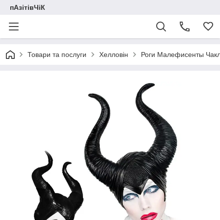
пАзітівЧіК
Товари та послуги
Хелловін
Роги Малефисенты Чак