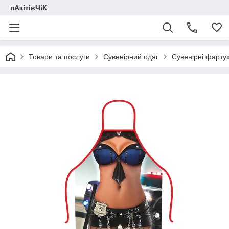
пАзітівЧіК
Товари та послуги
Сувенірний одяг
Сувенірні фарту