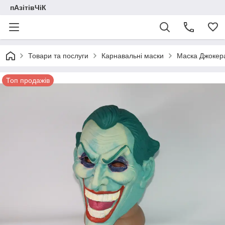
пАзітівЧіК
Товари та послуги
Карнавальні маски
Маска Джокер
Топ продажів