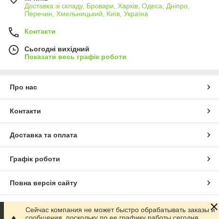
Доставка зі складу, Бровари, Харків, Одеса, Дніпро,
Перечин, Хмельницький, Київ, Україна
Контакти
Сьогодні вихідний
Показати весь графік роботи
Про нас
Контакти
Доставка та оплата
Графік роботи
Повна версія сайту
Сайт створено на маркетплейсі
Prom.ua
Сейчас компания не может быстро обрабатывать заказы и
сообщения, поскольку по ее графику работы сегодня