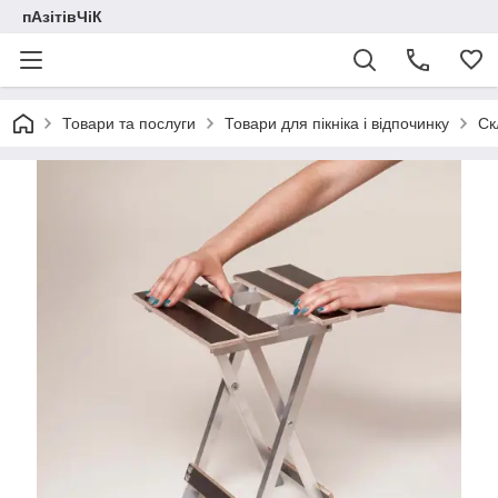
пАзітівЧіК
Товари та послуги
Товари для пікніка і відпочинку
Ск