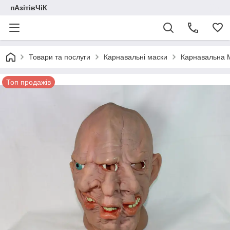
пАзітівЧіК
Товари та послуги
Карнавальні маски
Карнавальна 
Топ продажів