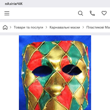
пАзітівЧіК
Товари та послуги
Карнавальні маски
Пластикові Ма