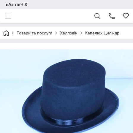
пАзітівЧіК
Товари та послуги
Хелловін
Капелюх Циліндр