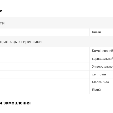
и
ути
Китай
цькі характеристики
Комбінований
карнавальни
Універсальне
хеллоуїн
Маска біла
Білий
я замовлення