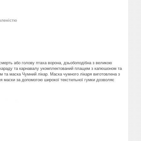
вленістю
мерть або голову птаха ворона, дзьобоподібна з великою
скараду та карнавалу укомплектований плащем з капюшоном та
м та маска Чумний лікар. Маска чумного лікаря виготовлена ​​з
ення маски за допомогою широкої текстильної гумки дозволяє