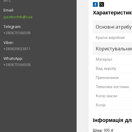
МТС
Характеристик
pazitivchik@i.ua
Основні атриб
+380675566508
Країна виробник
Користувальни
+380639633811
Матеріал
+380675566508
Вид виробу
Призначення
Тематика костюма
Колір маски
Колір
Інформація дл
Ціна:
995 ₴