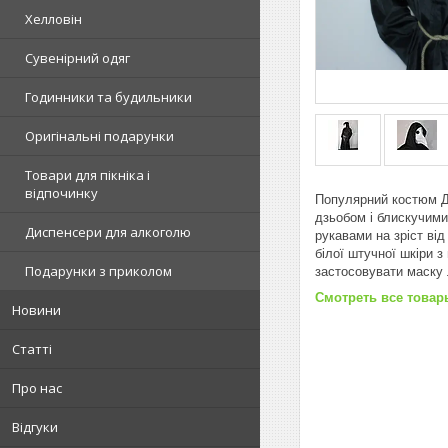
Хелловін
Сувенірний одяг
Годинники та будильники
Оригінальні подарунки
Товари для пікніка і
відпочинку
Популярний костюм До
дзьобом і блискучим
Диспенсери для алкоголю
рукавами на зріст від
білої штучної шкіри 
Подарунки з приколом
застосовувати маску 
Смотреть все товар
Новини
Статті
Про нас
Відгуки