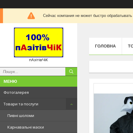
Сейчас компания не может быстро обрабатывать 
ГОЛОВНА
Т
пАзітівЧіК
Фотогалерея
Товари та послуги
Пивні шоломи
Карнавальні маски