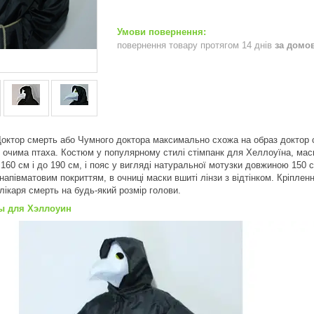
повернення товару протягом 14 днів
за домо
ктор смерть або Чумного доктора максимально схожа на образ доктор с
и очима птаха. Костюм у популярному стилі стімпанк для Хеллоуїна, ма
 160 см і до 190 см, і пояс у вигляді натуральної мотузки довжиною 150 с
з напівматовим покриттям, в очниці маски вшиті лінзи з відтінком. Кріпл
лікаря смерть на будь-який розмір голови.
ы для Хэллоуин