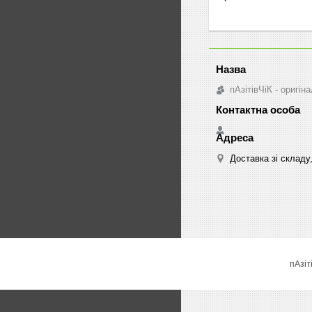
пАзітівЧіК - оригін
Доставка зі складу