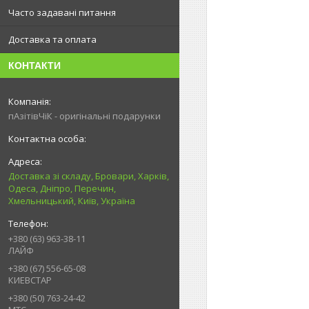
Часто задавані питання
Доставка та оплата
КОНТАКТИ
пАзітівЧіК - оригінальні подарунки
Доставка зі складу, Бровари, Харків,
Одеса, Дніпро, Перечин,
Хмельницький, Київ, Україна
+380 (63) 963-38-11
ЛАЙФ
+380 (67) 556-65-08
КИЕВСТАР
+380 (50) 763-24-42