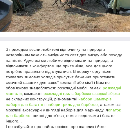
З приходом весни любителі відпочинку на природі з
нетерпінням чекають вихідних та свят для виїзду або походу
на пікнік. Адже всі ми любимо відпочивати на природі, а
відпочивати з комфортом ще приємніше, але для цього
потрібно правильно підготуватися. В першу чергу після
тривалих зимових холодів присутнє бажання приготувати
смачний шашлик для вашої компанії або сім'ї і Вам не
обов'язково знадобляться: розкладні меблі, гамак,
розкладні
мангали
, компактні
розкладні гриль барбекю швидкої збірки
не складних конструкцій, різноманітні
набори шампурів
,
набори для багаття
і
набори гриль для барбекю
, а також всі
можливі аксесуари у вигляді наборів для маринаду, л
опаток
для барбекю
, щипці для м'яса, ножі з виделками і багато
іншого...
І не забувайте про найголовніше, про шашлик і його