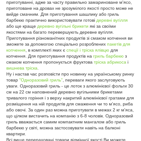
приготуванні, адже за часту правильно замариноване м'ясо,
приготоване на дровах не зрозумілого якості просто може не
вийде смачним. Для приготування шашлику або гриль
барбекю практично використовувати готові
деревні вугілля
або ще краще
деревно вугільні брикети
які за своїми
якостями на багато перевершують деревне вугілля.
Приготування різноманітних продуктів зі смаком копчення ви
зможете за допомогою спеціально розроблених
пакетів для
копчення
, в комплекті яких є
спеції і тріска ялівцю
для
копчення. Для приготування продуктів на
гриль барбекю
з
смаком копчення пропонується фруктова
тріска абрикоса
і
вишнева тріска
.
Ну і настав час розповісти про новинку на українському ринку
товар
"Одноразовий гриль"
, переваги якого заслуговують
уваги. Одноразовий гриль - це лоток з алюмінієвої фольги 30
см на 22 см наповнений деревно вугільними брикетами
тривалого горіння і з верху накритий алюмінієвої гратами для
розміщення на ній продуктів для смаження чи то м'ясо, риба
або овочі. За один раз можна приготувати в межах 2 кг м'яса,
що цілком вистачить на компанію з 6-8 чоловік. Одноразовий
гриль вважається самим компактним мангалом або гриль
барбекю у світі, можна застосовувати навіть на балконі
квартири.
Всі вище перераховані товари відмінної якості Ви можете